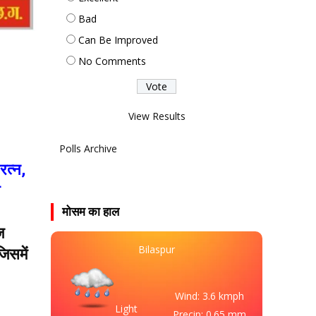
Bad
Can Be Improved
No Comments
View Results
Polls Archive
रत्न,
मोसम का हाल
ज
Bilaspur
िसमें
Wind: 3.6 kmph
Light
Precip: 0.65 mm