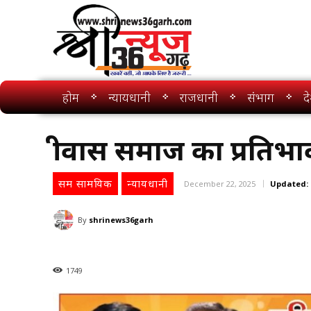
होम
न्यायधानी
राजधानी
संभाग
द
श्रीवास समाज का प्रति
सम सामयिक
न्यायधानी
December 22, 2025
Updated:
By
shrinews36garh
1749