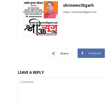
shrinews36garh
https://shrinews36garh.com
Facebook
Share
LEAVE A REPLY