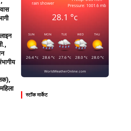
.,
rain shower
Pressure: 1001.6 mb
ीवास
28.1
°c
भागी
नलाइन
SUN
MON
TUE
WED
THU
ी.,
ान
26.4
°c
28.6
°c
27.6
°c
28.0
°c
28.0
°c
संभागीय
WorldWeatherOnline.com
्षक),
ष महिला
स्टॉक मार्केट