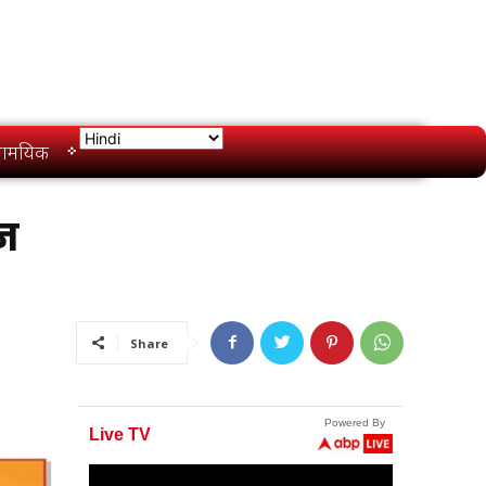
ामयिक
आज
Share