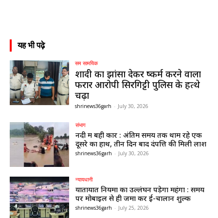
यह भी पढ़े
सम सामयिक
शादी का झांसा देकर दुष्कर्म करने वाला
फरार आरोपी सिरगिट्टी पुलिस के हत्थे
चढ़ा
shrinews36garh
-
July 30, 2026
संभाग
नदी में बही कार : अंतिम समय तक थामें रहे एक
दूसरे का हाथ, तीन दिन बाद दंपत्ति की मिली लाश
shrinews36garh
-
July 30, 2026
न्यायधानी
यातायात नियमों का उल्लंघन पड़ेगा महंगा : समय
पर मोबाइल से ही जमा करें ई-चालान शुल्क
shrinews36garh
-
July 25, 2026