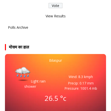
View Results
Polls Archive
मोसम का हाल
Bilaspur
Wind: 8.3 kmph
Light rain
Precip: 0.17 mm
shower
Pressure: 1001.4 mb
26.5
°c