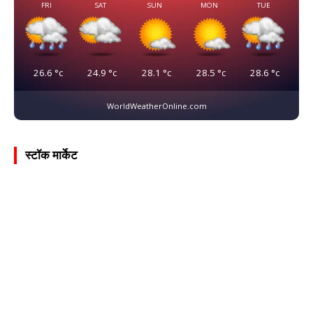
FRI
SAT
SUN
MON
TUE
26.6
°c
24.9
°c
28.1
°c
28.5
°c
28.6
°c
WorldWeatherOnline.com
स्टॉक मार्केट