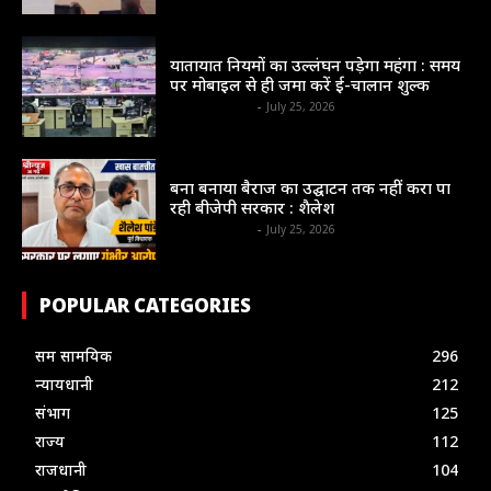
न्यायधानी
यातायात नियमों का उल्लंघन पड़ेगा महंगा : समय
पर मोबाइल से ही जमा करें ई-चालान शुल्क
shrinews36garh
-
July 25, 2026
न्यायधानी
बना बनाया बैराज का उद्घाटन तक नहीं करा पा
रही बीजेपी सरकार : शैलेश
shrinews36garh
-
July 25, 2026
POPULAR CATEGORIES
सम सामयिक
296
न्यायधानी
212
संभाग
125
राज्य
112
राजधानी
104