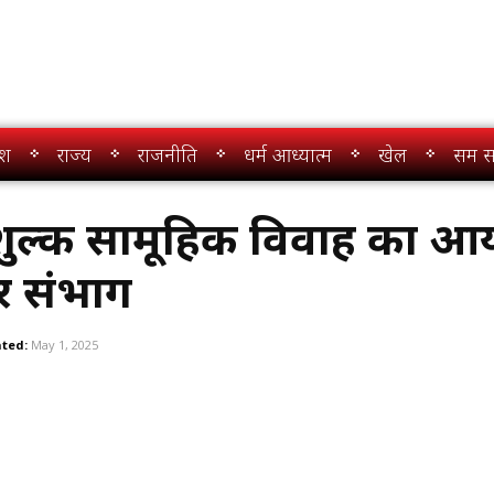
ेश
राज्य
राजनीति
धर्म आध्यात्म
खेल
सम स
िःशुल्क सामूहिक विवाह का 
र संभाग
ted:
May 1, 2025