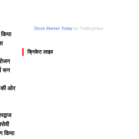
Stock Market Today
by TradingView
ं किया
इस
क्रिकेट लाइव
आयोजन
्ष सन
ाज की ओर
रद्वाज
सेवी
ोग किया