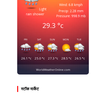
Wind: 6.8 kmph
Light
Precip: 2.28 mm
rain shower
Pressure: 998.9 mb
29.3
°c
FRI
SAT
SUN
MON
TUE
26.1
°c
25.0
°c
27.3
°c
28.5
°c
26.5
°c
WorldWeatherOnline.com
स्टॉक मार्केट