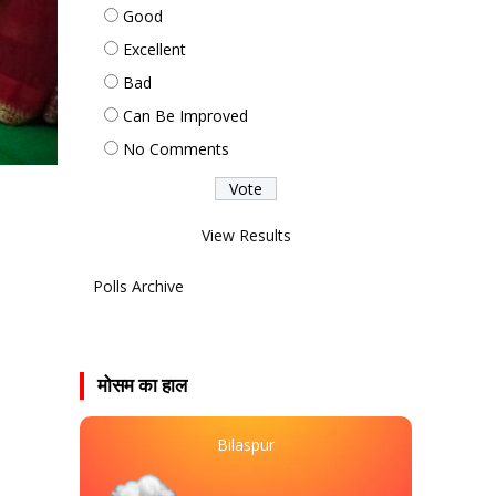
Good
Excellent
Bad
Can Be Improved
No Comments
View Results
Polls Archive
मोसम का हाल
Bilaspur