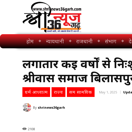
होम
न्यायधानी
राजधानी
संभाग
द
लगातार कई वर्षों से न
श्रीवास समाज बिलासपु
धर्म आध्यात्म
राज्य
सम सामयिक
May 1, 2025
Upda
By
shrinews36garh
2108