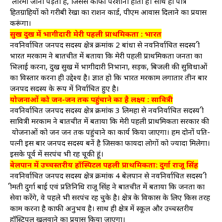
लोरमी जाना पड़ता है, जिससे काफी परेशानी होता है। साथ ही पात्र
हितग्राहियों को गरीबी रेखा का राशन कार्ड, पीएम आवास दिलाने का प्रयास
करूंगा।
सुख दुख में भागीदारी मेरी पहली प्राथमिकता : भारत
नवनिर्वाचित जनपद सदस्य क्षेत्र क्रमांक 2 बांधा से नवनिर्वाचित सदस्य श्री
भारत मरकाम ने बातचीत में बताया कि मेरी पहली प्राथमिकता जनता का
भिलाई करना, दुख सुख में भागीदारी निभाना, सड़क, बिजली की सुविधाओं
का विस्तार करना ही उद्देश्य है। ज्ञात हो कि भारत मरकाम लगातार तीन बार
जनपद सदस्य के रूप में निर्वाचित हुए है।
योजनाओं को जन-जन तक पहुंचाने का है लक्ष्य : सावित्री
नवनिर्वाचित जनपद सदस्य क्षेत्र क्रमांक 3 लिमहा से नवनिर्वाचित सदस्य श्री
सावित्री मरकाम ने बातचीत में बताया कि मेरी पहली प्राथमिकता सरकार की
योजनाओं को जन जन तक पहुंचाने का कार्य किया जाएगा। हम दोनों पति-
पत्नी इस बार जनपद सदस्य बनें है जिसका फायदा लोगों को ज्यादा मिलेगा।
इसके पूर्व में सरपंच भी रह चूकी हूं।
बेलपान में उच्चस्तरीय हॉस्पिटल पहली प्राथमिकता: दुर्गा राजू सिंह
नवनिर्वाचित जनपद सदस्य क्षेत्र क्रमांक 4 बेलपान से नवनिर्वाचित सदस्य श्री
श्रीमती दुर्गा बाई एवं प्रतिनिधि राजू सिंह ने बातचीत में बताया कि जनता का
सेवा करेंगे, वे पहले भी सरपंच रह चुके है। क्षेत्र के विकास के लिए किस तरह
काम करना है काफी अनुभव है। साथ ही क्षेत्र में स्कूल और उच्चस्तरीय
हॉस्टिपल खुलवाने का प्रयास किया जाएगा।