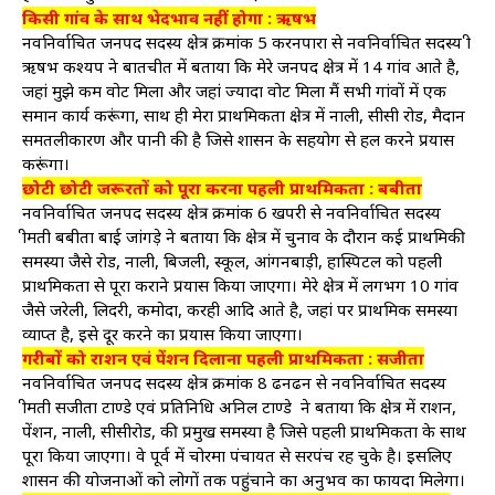
किसी गांव के साथ भेदभाव नहीं होगा : ऋषभ
नवनिर्वाचित जनपद सदस्य क्षेत्र क्रमांक 5 करनपारा से नवनिर्वाचित सदस्य श्री
ऋषभ कश्यप ने बातचीत में बताया कि मेरे जनपद क्षेत्र में 14 गांव आते है,
जहां मुझे कम वोट मिला और जहां ज्यादा वोट मिला मैं सभी गांवों में एक
समान कार्य करूंगा, साथ ही मेरा प्राथमिकता क्षेत्र में नाली, सीसी रोड, मैदान
समतलीकारण और पानी की है जिसे शासन के सहयोग से हल करने प्रयास
करूंगा।
छोटी छोटी जरूरतों को पूरा करना पहली प्राथमिकता : बबीता
नवनिर्वाचित जनपद सदस्य क्षेत्र क्रमांक 6 खपरी से नवनिर्वाचित सदस्य
श्रीमती बबीता बाई जांगड़े ने बताया कि क्षेत्र में चुनाव के दौरान कई प्राथमिकी
समस्या जैसे रोड, नाली, बिजली, स्कूल, आंगनबाड़ी, हास्पिटल को पहली
प्राथमिकता से पूरा कराने प्रयास किया जाएगा। मेरे क्षेत्र में लगभग 10 गांव
जैसे जरेली, लिदरी, कमोदा, करही आदि आते है, जहां पर प्राथमिक समस्या
व्याप्त है, इसे दूर करने का प्रयास किया जाएगा।
गरीबों को राशन एवं पेंशन दिलाना पहली प्राथमिकता : सजीता
नवनिर्वाचित जनपद सदस्य क्षेत्र क्रमांक 8 ढनढन से नवनिर्वाचित सदस्य
श्रीमती सजीता टाण्डे एवं प्रतिनिधि अनिल टाण्डे ने बताया कि क्षेत्र में राशन,
पेंशन, नाली, सीसीरोड, की प्रमुख समस्या है जिसे पहली प्राथमिकता के साथ
पूरा किया जाएगा। वे पूर्व में चोरमा पंचायत से सरपंच रह चुके है। इसलिए
शासन की योजनाओं को लोगों तक पहुंचाने का अनुभव का फायदा मिलेगा।