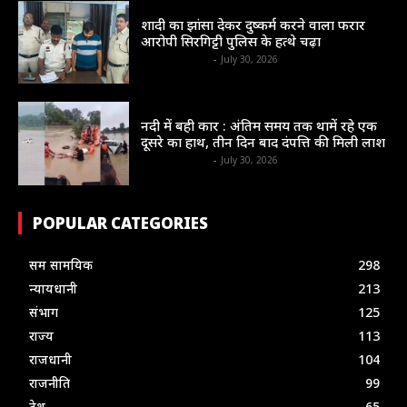
सम सामयिक
शादी का झांसा देकर दुष्कर्म करने वाला फरार
आरोपी सिरगिट्टी पुलिस के हत्थे चढ़ा
shrinews36garh
-
July 30, 2026
संभाग
नदी में बही कार : अंतिम समय तक थामें रहे एक
दूसरे का हाथ, तीन दिन बाद दंपत्ति की मिली लाश
shrinews36garh
-
July 30, 2026
POPULAR CATEGORIES
सम सामयिक
298
न्यायधानी
213
संभाग
125
राज्य
113
राजधानी
104
राजनीति
99
देश
65