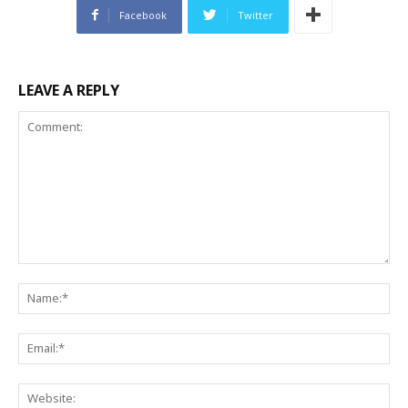
Facebook
Twitter
LEAVE A REPLY
Comment:
Na
Ema
Web