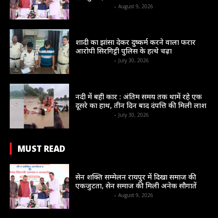
shrinews36garh
-
August 9, 2026
सम सामयिक
शादी का झांसा देकर दुष्कर्म करने वाला फरार
आरोपी सिरगिट्टी पुलिस के हत्थे चढ़ा
shrinews36garh
-
July 30, 2026
संभाग
नदी में बही कार : अंतिम समय तक थामें रहे एक
दूसरे का हाथ, तीन दिन बाद दंपत्ति की मिली लाश
shrinews36garh
-
July 30, 2026
MUST READ
राज्य
सेन शक्ति सम्मेलन रायपुर में दिखा समाज की
एकजुटता, सेन समाज की मिली अनेक सौगातें
shrinews36garh
-
August 9, 2026