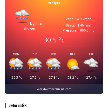
Bilaspur
Wind: 14.8 kmph
Light rain
Precip: 1.46 mm
shower
Pressure: 1000.6 mb
30.5
°c
MON
TUE
WED
THU
FRI
26.5
°c
27.2
°c
27.8
°c
28.2
°c
27.4
°c
WorldWeatherOnline.com
स्टॉक मार्केट