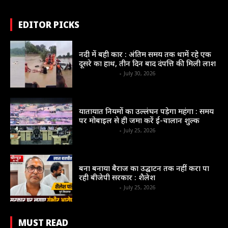
EDITOR PICKS
संभाग
नदी में बही कार : अंतिम समय तक थामें रहे एक
दूसरे का हाथ, तीन दिन बाद दंपत्ति की मिली लाश
shrinews36garh
-
July 30, 2026
न्यायधानी
यातायात नियमों का उल्लंघन पड़ेगा महंगा : समय
पर मोबाइल से ही जमा करें ई-चालान शुल्क
shrinews36garh
-
July 25, 2026
न्यायधानी
बना बनाया बैराज का उद्घाटन तक नहीं करा पा
रही बीजेपी सरकार : शैलेश
shrinews36garh
-
July 25, 2026
MUST READ