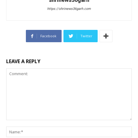
https://shrinews36garh.com
Facebook
Twitter
LEAVE A REPLY
Comment:
Na