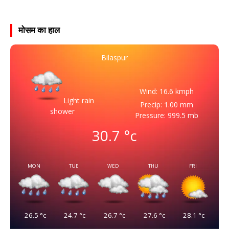
मोसम का हाल
Bilaspur
Wind: 16.6 kmph
Light rain
Precip: 1.00 mm
shower
Pressure: 999.5 mb
30.7
°c
MON
TUE
WED
THU
FRI
26.5
°c
24.7
°c
26.7
°c
27.6
°c
28.1
°c