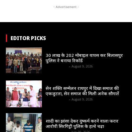
- Advertisement -
EDITOR PICKS
सम सामयिक
30 लाख के 202 मोबाइल वापस कर बिलासपुर
पुलिस ने बनाया रिकॉर्ड
shrinews36garh
-
August 9, 2026
राज्य
सेन शक्ति सम्मेलन रायपुर में दिखा समाज की
एकजुटता, सेन समाज की मिली अनेक सौगातें
shrinews36garh
-
August 9, 2026
सम सामयिक
शादी का झांसा देकर दुष्कर्म करने वाला फरार
आरोपी सिरगिट्टी पुलिस के हत्थे चढ़ा