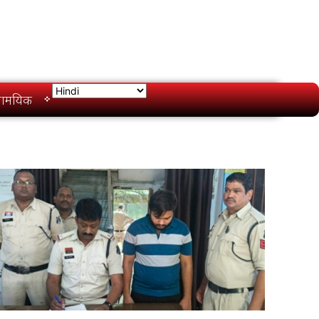
ामयिक