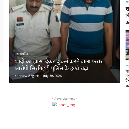
सम
श
स
sh
सम सामयिक
शादी का झांसा देकर दुष्कर्म करने वाला फरार
न्य
आरोपी सिरगिट्टी पुलिस के हत्थे चढ़ा
या
shrinews36garh
-
July 30, 2026
मह
ई-
sh
- Advertisement -