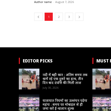
Author name
-
August 7, 2026
1
2
3
EDITOR PICKS
MUST 
संभाग
नदी में बही कार : अंतिम समय तक
थामें रहे एक दूसरे का हाथ, तीन
दिन बाद दंपत्ति की मिली लाश
July 30, 2026
न्यायधानी
यातायात नियमों का उल्लंघन पड़ेगा
महंगा : समय पर मोबाइल से ही
जमा करें ई-चालान शुल्क