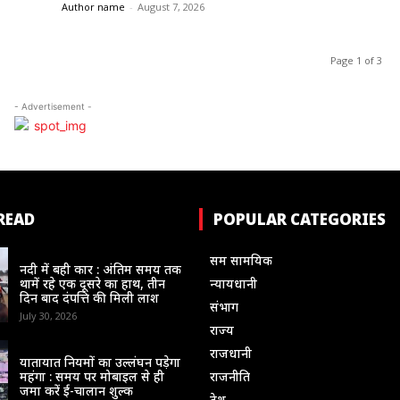
Author name
-
August 7, 2026
Page 1 of 3
- Advertisement -
READ
POPULAR CATEGORIES
संभाग
सम सामयिक
नदी में बही कार : अंतिम समय तक
थामें रहे एक दूसरे का हाथ, तीन
न्यायधानी
दिन बाद दंपत्ति की मिली लाश
संभाग
July 30, 2026
राज्य
न्यायधानी
राजधानी
यातायात नियमों का उल्लंघन पड़ेगा
महंगा : समय पर मोबाइल से ही
राजनीति
जमा करें ई-चालान शुल्क
देश