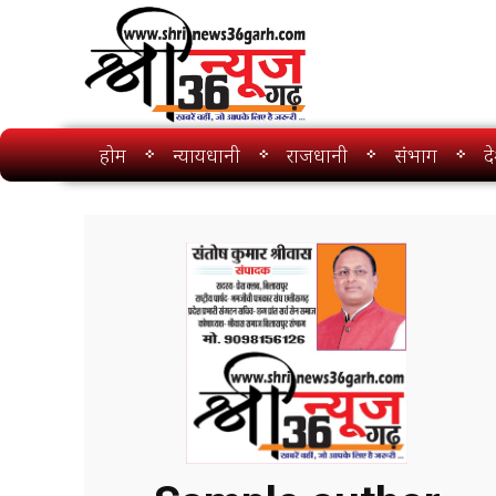
होम
न्यायधानी
राजधानी
संभाग
द