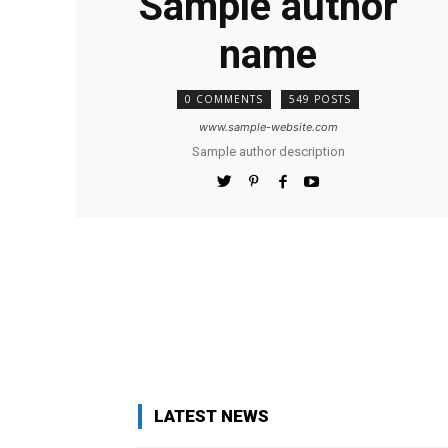
Sample author
name
0 COMMENTS
549 POSTS
www.sample-website.com
Sample author description
LATEST NEWS