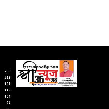
296
212
125
112
104
99
65