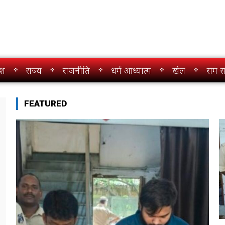
ेश
राज्य
राजनीति
धर्म आध्यात्म
खेल
सम स
FEATURED