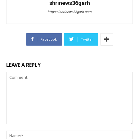
shrinews36garh
https://shrinews36garh.com
Facebook
Twitter
LEAVE A REPLY
Comment:
Na