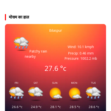
मोसम का हाल
Bilaspur
Wind: 10.1 kmph
Patchy rain
Precip: 0.46 mm
nearby
Pressure: 1002.2 mb
27.6
°c
FRI
SAT
SUN
MON
TUE
26.6
°c
24.9
°c
28.1
°c
28.5
°c
28.6
°c