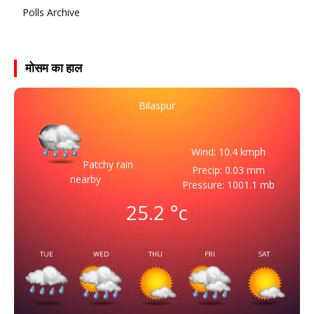
Polls Archive
मोसम का हाल
Bilaspur
Wind: 10.4 kmph
Patchy rain
Precip: 0.03 mm
nearby
Pressure: 1001.1 mb
25.2
°c
TUE
WED
THU
FRI
SAT