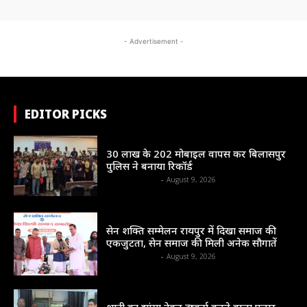
- Advertisement -
EDITOR PICKS
सम सामयिक
30 लाख के 202 मोबाइल वापस कर बिलासपुर
पुलिस ने बनाया रिकॉर्ड
shrinews36garh
-
August 9, 2026
राज्य
सेन शक्ति सम्मेलन रायपुर में दिखा समाज की
एकजुटता, सेन समाज की मिली अनेक सौगातें
shrinews36garh
-
August 9, 2026
सम सामयिक
शादी का झांसा देकर दुष्कर्म करने वाला फरार