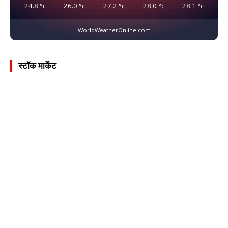
24.8
°c
26.0
°c
27.2
°c
28.0
°c
28.1
°c
WorldWeatherOnline.com
स्टॉक मार्केट