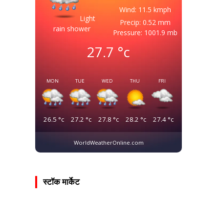
Wind: 11.5 kmph
Light
Precip: 0.52 mm
rain shower
Pressure: 1001.9 mb
27.7
°c
MON
TUE
WED
THU
FRI
26.5
°c
27.2
°c
27.8
°c
28.2
°c
27.4
°c
WorldWeatherOnline.com
स्टॉक मार्केट