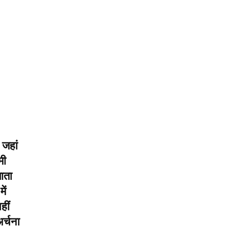
 जहां
मी
जाता
ें
हीं
र्चना