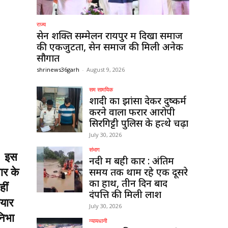
राज्य
सेन शक्ति सम्मेलन रायपुर में दिखा समाज
की एकजुटता, सेन समाज की मिली अनेक
सौगातें
shrinews36garh
-
August 9, 2026
सम सामयिक
शादी का झांसा देकर दुष्कर्म
करने वाला फरार आरोपी
सिरगिट्टी पुलिस के हत्थे चढ़ा
July 30, 2026
संभाग
ए। इस
नदी में बही कार : अंतिम
समय तक थामें रहे एक दूसरे
ार के
का हाथ, तीन दिन बाद
ीं
दंपत्ति की मिली लाश
ियार
July 30, 2026
निभा
न्यायधानी